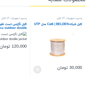
پسیو
,
تجهیزات IT
,
کابل
پسیو
,
تجهیزات IT
,
کابل
کابل شبکه Cat6 | BELDEN مدل UTP
کابل نگزنس تست فلو
p cu outdoor double
jacket
120,000
تومان
30,000
تومان