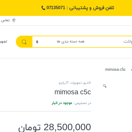
تلفن فروش و پشتیبانی : 07135071
تماس ب
تجهی
mimosa c5c
اکتیو
,
تجهیزات IT
,
رادیو
🔍
mimosa c5c
در دسترس:
موجود در انبار
28,500,000
تومان