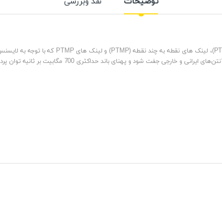
توضیحات
نقد وبررسی
ادیو وایرلس میموسا c5c به طور خاص برای لینک های (PTP