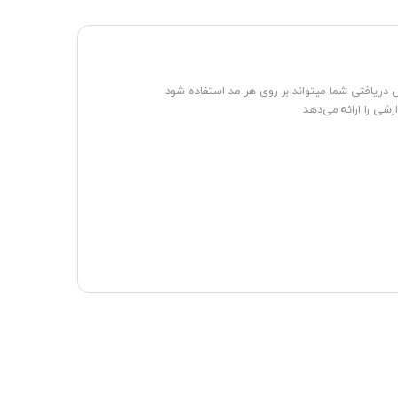
)، لینک های نقطه به چند نقطه (PTMP) و لینک های PTMP که با توجه به لایسنس دریافتی شما میتواند بر روی هر مد استفاده شود