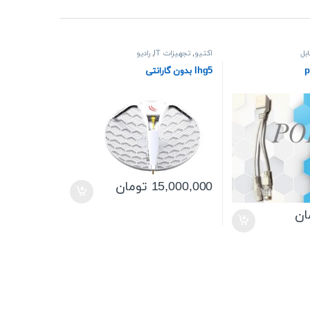
ابل
اکتیو
,
تجهیزات IT
,
رادیو
p
lhg5 بدون گارانتی
15,000,000
تومان
ان