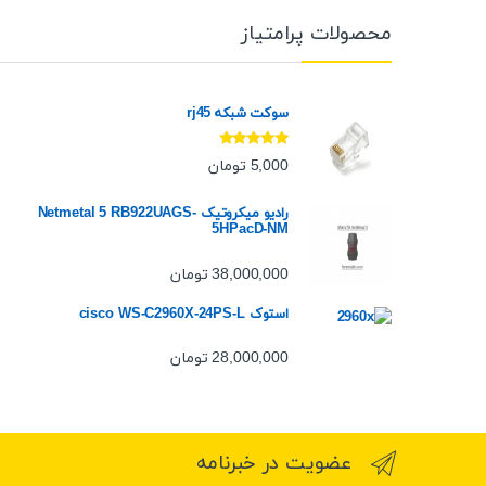
محصولات پرامتیاز
سوکت شبکه rj45
نمره
5.00
از
5,000
تومان
5
رادیو میکروتیک Netmetal 5 RB922UAGS-
5HPacD-NM
38,000,000
تومان
استوک cisco WS-C2960X-24PS-L
28,000,000
تومان
عضویت در خبرنامه