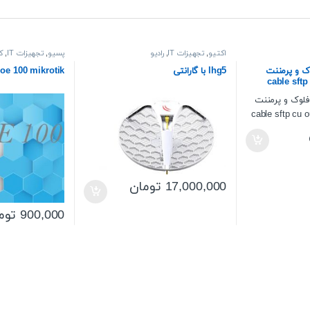
اکتیو
,
تجهیزات IT
,
رادیو
پسیو
,
تجهیزات IT
,
ک
ک و پرمننت
lhg5 با گارانتی
oe 100 mikrotik
cable sft
17,000,000
تومان
900,000
توم