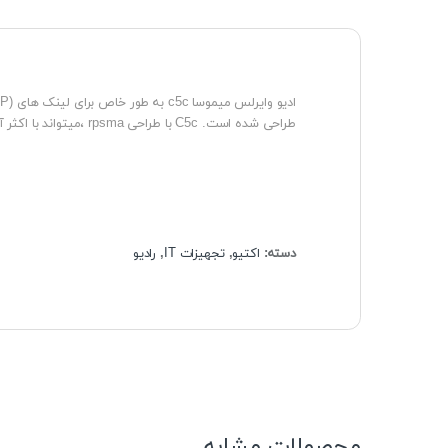
طراحی شده است. C5c با طراحی rpsma ،میتواند با اکثر آنتن‌های ایرانی و خارجی جفت شود و پهنای باند حداکثری 700 مگابیت بر ثانیه توان پردازشی را ارائه می‌دهد
دسته:
اکتیو
,
تجهیزات IT
,
رادیو
محصولات مشابه