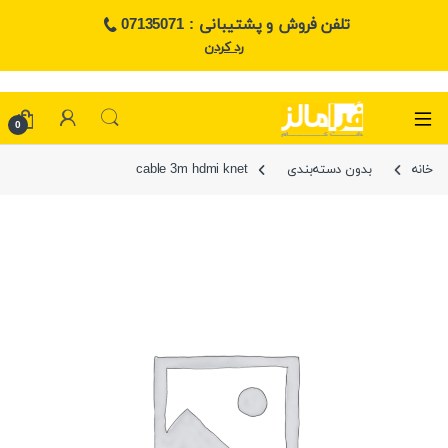
تلفن فروش و پشتیبانی : 07135071
رد کردن
0
خانه
بدون دسته‌بندی
cable 3m hdmi knet