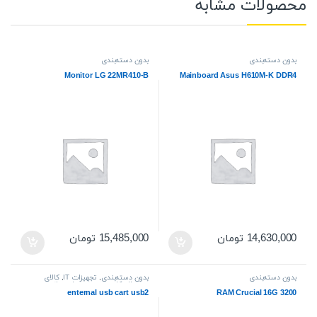
محصولات مشابه
بدون دسته‌بندی
بدون دسته‌بندی
Monitor LG 22MR410-B
Mainboard Asus H610M-K DDR4
14,630,000
تومان
15,485,000
تومان
بدون دسته‌بندی
بدون دسته‌بندی
,
تجهیزات IT
,
کالای
دیجیتال
,
کامپیوتر و تجهیزات جانبی
enternal usb cart usb2
RAM Crucial 16G 3200