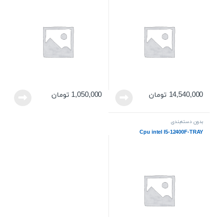
14,540,000
تومان
1,050,000
تومان
بدون دسته‌بندی
Cpu intel I5-12400F-TRAY