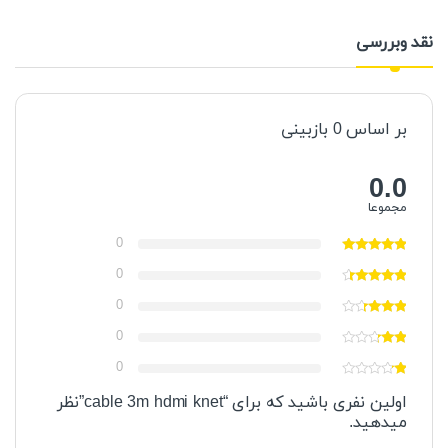
نقد وبررسی
بر اساس 0 ​​بازبینی
0.0
مجموعا
0
0
0
0
0
اولین نفری باشید که برای “cable 3m hdmi knet”نظر
میدهید.