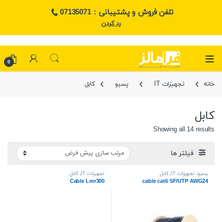
تلفن فروش و پشتیبانی : 07135071
رد کردن
0
خانه
تجهیزات IT
پسیو
کابل
کابل
Showing all 14 results
فیلتر ها
پسیو
,
تجهیزات IT
,
کابل
تجهیزات IT
,
کابل
Cable Lmr300
cable cat6 SF/UTP AWG24