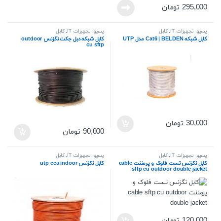
295,000
تومان
پسیو
,
تجهیزات IT
,
کابل
پسیو
,
تجهیزات IT
,
کابل
کابل شبکه Cat6 | BELDEN مدل UTP
کابل شبکه دبل جکت نگزنس outdoor
cu sftp
30,000
تومان
90,000
تومان
پسیو
,
تجهیزات IT
,
کابل
پسیو
,
تجهیزات IT
,
کابل
کابل نگزنس تست فلوک و پرمننت cable
کابل نگزنس utp cca indoor
sftp cu outdoor double jacket
120,000
تومان