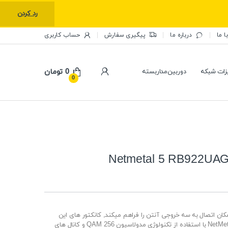
رد کردن
ا ما
درباره ما
پیگیری سفارش
حساب کاربری
0
تومان
زات شبکه
دوربین‌مداربسته
0
مکان اتصال به سه خروجی آنتن را فراهم میکند, کانکتور های این
دستگاه از نوع RP-SMA میباشد. دستگاه نت متال ۵ – NetMetal 5 با استفاده از تکنولوژی مدولاسیون QAM 256 و کانال های