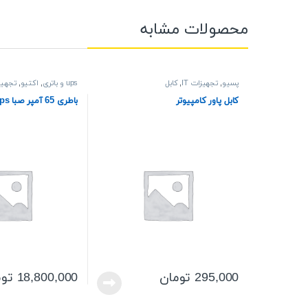
محصولات مشابه
پسیو
,
تجهیزات IT
,
کابل
ups و باتری
,
اکتیو
,
تجهیزا
کابل پاور کامپیوتر
باطری 65 آمپر صبا ups
295,000
تومان
18,800,000
توم