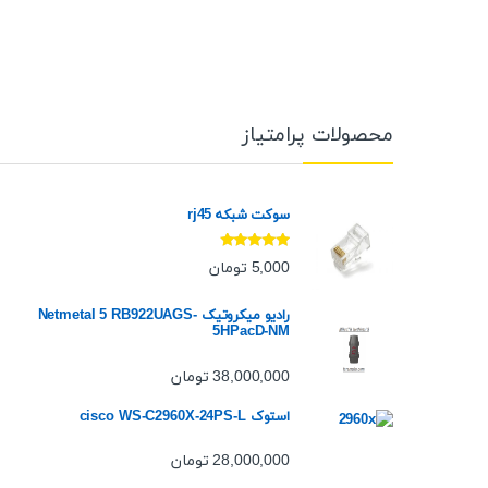
محصولات پرامتیاز
سوکت شبکه rj45
نمره
5.00
از
5,000
تومان
5
رادیو میکروتیک Netmetal 5 RB922UAGS-
5HPacD-NM
38,000,000
تومان
استوک cisco WS-C2960X-24PS-L
28,000,000
تومان