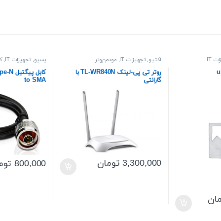
ت IT
اکتیو
,
تجهیزات IT
,
مودم-روتر
پسیو
,
تجهیزات IT
,
ک
روتر تی پی-لینک TL-WR840N با
کابل پی
گارانتی
to SMA
3,300,000
تومان
800,000
توم
ان