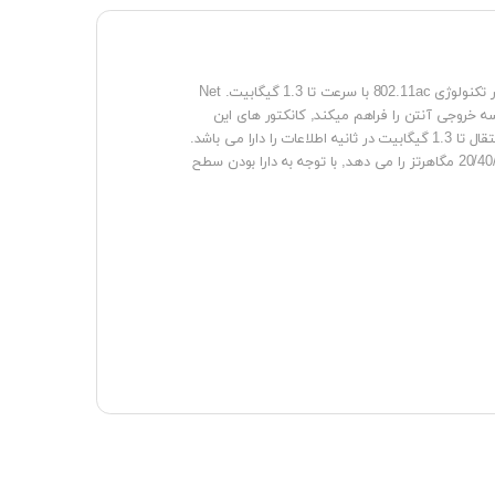
محصول شرکت میکروتیک دستگاهی قدرتمند با خروجی 33dbm و 3 خروجی آنتن با پردازنده و حافظه رم با ظرفیت بالا به منظور انتقال اطلاعات در تکنولوژی 802.11ac با سرعت تا 1.3 گیگابیت. Net
تصال به سه خروجی آنتن را فراهم میکند, کانکتور های این
دستگاه از نوع RP-SMA میباشد. دستگاه نت متال ۵ – NetMetal 5 با استفاده از تکنولوژی مدولاسیون QAM 256 و کانال های 80MHz قابلیت انتقال تا 1.3 گیگابیت در ثانیه اطلاعات را دارا می باشد.
پشتیبانی از استاندارد 802.11ac در Netmetal به شما امکان تبادل اطلاعات در نرخ 866mbps (در شرایط 100 درصد ایده آل) و کار در کانال های 20/40/80 مگاهرتز را می دهد, با توجه به دارا بودن سطح