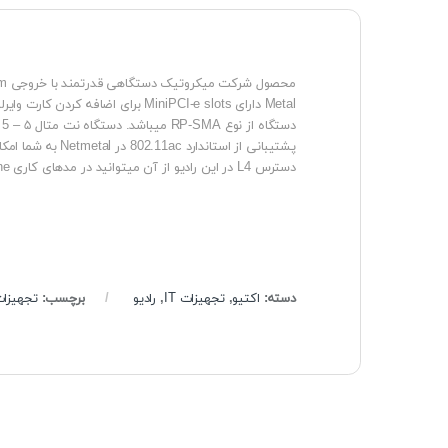
Metal دارای MiniPCI-e slots برا
دسترس L4 در این رادیو از آن میتوانید در مدهای کاری AP , CPE , Backbone استفاده نمائید.
دسته:
اکتیو
,
تجهیزات IT
,
رادیو
برچسب:
تجهیزا