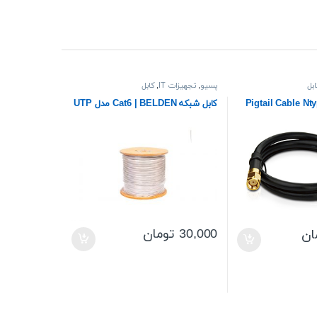
ابل
پسیو
,
تجهیزات IT
,
کابل
گتیل Pigtail Cable Ntype-N
کابل شبکه Cat6 | BELDEN مدل UTP
30,000
تومان
ان