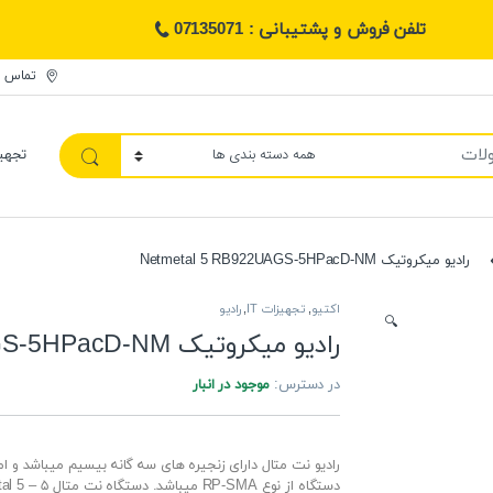
تلفن فروش و پشتیبانی : 07135071
تماس ب
تجهی
رادیو میکروتیک Netmetal 5 RB922UAGS-5HPacD-NM
اکتیو
,
تجهیزات IT
,
رادیو
🔍
رادیو میکروتیک Netmetal 5 RB922UAGS-5HPacD-NM
در دسترس:
موجود در انبار
رادیو نت متال دارای زنجیره های سه گانه بیسیم میباشد و ا