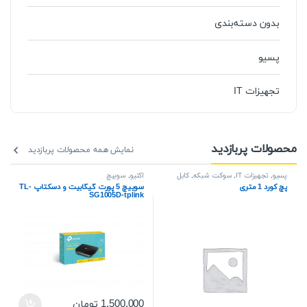
بدون دسته‌بندی
پسیو
تجهیزات IT
محصولات پربازدید
نمایش همه محصولات پربازدید
پسیو
,
تجهیزات IT
,
سوکت شبکه
,
کابل
اکتیو
,
سوییچ
آ
پچ کورد 1 متری
سوییچ 5 پورت گیگابیت و دسکتاپ TL-
k
SG1005D-tplink
0
1,500,000
تومان