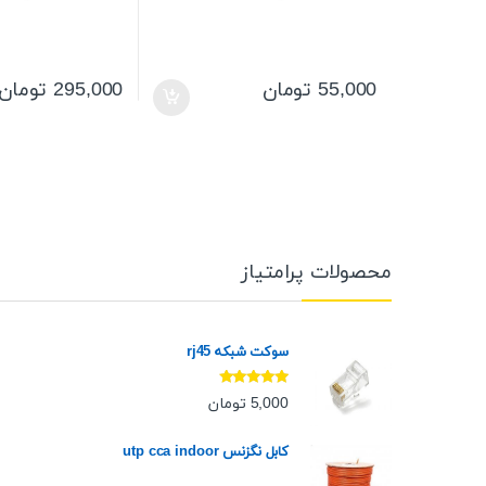
55,000
تومان
295,000
تومان
محصولات پرامتیاز
سوکت شبکه rj45
نمره
5.00
از
5,000
تومان
5
کابل نگزنس utp cca indoor