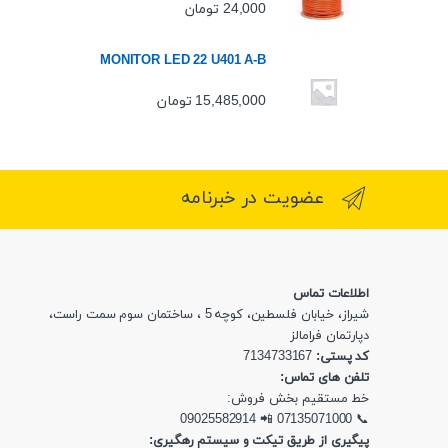
24,000
تومان
MONITOR LED 22 U401 A-B
15,485,000
تومان
عضویت در خبرنامه
اطلاعات تماس
شیراز، خیابان فلسطین، کوچه 5 ، ساختمان سوم سمت راست،
دپارتمان فرامالز
کد پستی:
7134733167
تلفن های تماس:
خط مستقیم بخش فروش:
09025582914
📲
07135071000
📞
پیگیری از طریق تیکت و سیستم رهگیری: