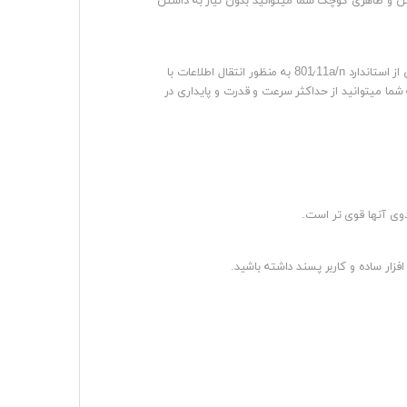
صول شرکت یوبی کوییتی با آنتن 25dbi با سیستم رفلکتوری جدید آنتن و ظاهری کوچک شما میتوانید بدون نیاز به داشتن
این دستگاه با توجه به داشتن آنتن سالید دیش برای جلوگیری از تاثیر نویز محیط بر روی دستگاه و ارسال قدرتمند سیگنال بوسیله آنتن پشتیبانی از استاندارد 801٫11a/n به منظور انتقال اطلاعات با
رکانسی و پردازنده قدرتمند با سرعت 560 مگاهرتز و کارت شبکه با سرعت 1000 مگابیت در ثانیه شما میتوانید از حداکثر سرعت و قدرت و پایداری در