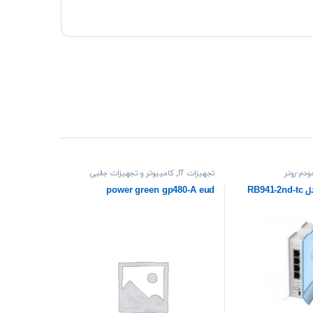
ودم-روتر
تجهیزات IT
,
کامپیوتر و تجهیزات جانبی
روتر میکروتیک مدل RB941-2nd-tc
power green gp480-A eud