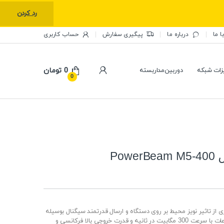
رد کردن
ا ما
درباره ما
پیگیری سفارش
حساب کاربری
0
تومان
زات شبکه
دوربین‌مداربسته
0
Po
 از تاثیر نویز محیط بر روی دستگاه و ارسال قدرتمند سیگنال بوسیله
آنتن پشتیبانی از استاندارد 801٫11a/n به منظور انتقال اطلاعات با سرعت 300 مگابیت در ثانیه و قدرت خروجی بالا فرکانسی و