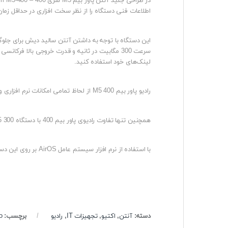
اطلاعات فنی دستگاه را از نظر سخت افزاری در حداقل زمان
لینک‌های خود استفاده کنید.
رادیو پاور بیم M5 400 از لحاظ تمامی امکانات نرم افزاری و سخت افزاری کاملا مشابه نانو بیم M5 400 بوده و تنها نام آن تغییر کرده است.
همچنین تنها تفاوت رادیوی پاور بیم 400 با دستگاه Power Beam M5 300 و Nano Beam M5 300 در قدرت و سایز آنتن آن می‌باشد که از هر دوی آنها قوی تر است.
با استفاده از نرم افزار سیستم عامل AirOS بر روی این دستگاه همانند دیگر رادیوهای یوبی کوییتی شما می توانید حداکثر کارایی با کمک این نرم افزار ساده و کاربر پسند داشته باشید.
دسته:
آنتن
,
اکتیو
,
تجهیزات IT
,
رادیو
برچسب:
o