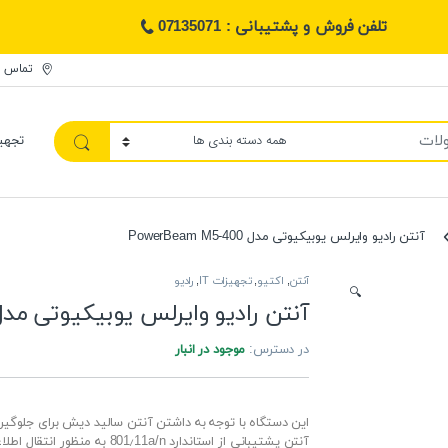
تلفن فروش و پشتیبانی : 07135071
تماس ب
تجهی
آنتن رادیو وایرلس یوبیکیوتی مدل PowerBeam M5-400
آنتن
,
اکتیو
,
تجهیزات IT
,
رادیو
🔍
آنتن رادیو وایرلس یوبیکیوتی مدل werBeam M5-400
در دسترس:
موجود در انبار
این دستگاه با توجه به داشتن آنتن سالید دیش برای جلوگیری