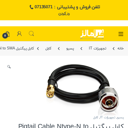
تلفن فروش و پشتیبانی : 07135071
رد کردن
0
خانه
تجهیزات IT
پسیو
کابل
کابل پیگتیل Pigtail Cable Ntype-N to SMA
🔍
پسیو
,
تجهیزات IT
,
کابل
کابل پیگتیل Pigtail Cable Ntype-N to