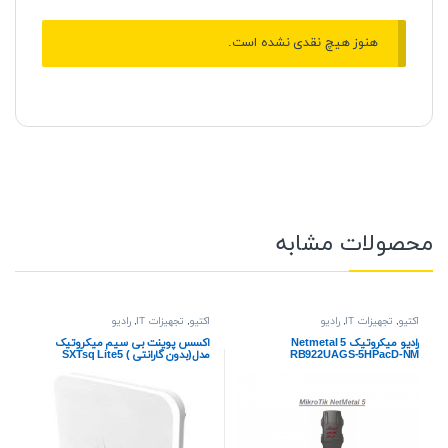
هنوز هیچ نقدی نشده است.
محصولات مشابه
اکتیو
,
تجهیزات IT
,
رادیو
اکتیو
,
تجهیزات IT
,
رادیو
رادیو میکروتیک Netmetal 5
اکسس پوینت بی سیم میکروتیک
RB922UAGS-5HPacD-NM
مدل(بدون گارانتی ) SXTsq Lite5