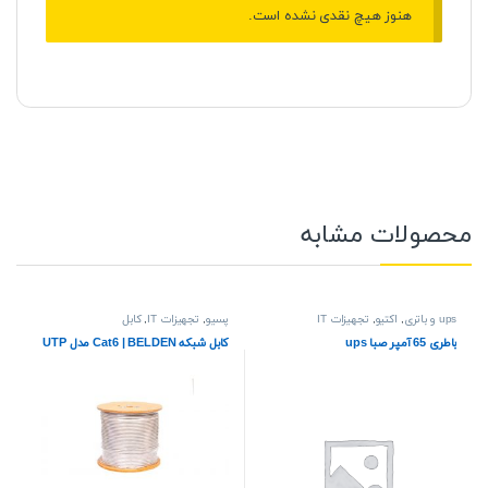
هنوز هیچ نقدی نشده است.
محصولات مشابه
ups و باتری
,
اکتیو
,
تجهیزات IT
پسیو
,
تجهیزات IT
,
کابل
باطری 65 آمپر صبا ups
کابل شبکه Cat6 | BELDEN مدل UTP