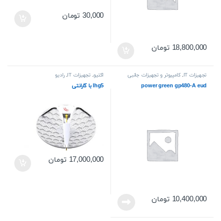
30,000
تومان
18,800,000
تومان
تجهیزات IT
,
کامپیوتر و تجهیزات جانبی
اکتیو
,
تجهیزات IT
,
رادیو
power green gp480-A eud
lhg5 با گارانتی
17,000,000
تومان
10,400,000
تومان