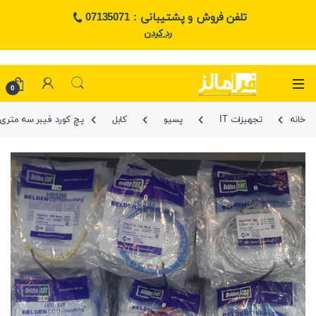
تلفن فروش و پشتیبانی : 07135071
رد کردن
0
خانه
تجهیزات IT
پسیو
کابل
پچ کورد فیبر سه متری lc-lc
🔍