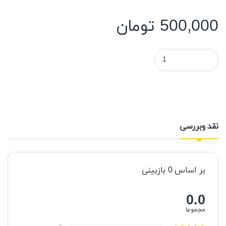
500,000
تومان
تعداد : پچ کورد فیبر سه متری lc-lc
نقد وبررسی
بر اساس 0 ​​بازبینی
0.0
مجموعا