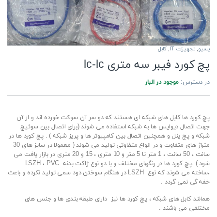
پسیو
,
تجهیزات IT
,
کابل
پچ کورد فیبر سه متری lc-lc
در دسترس:
موجود در انبار
پچ کورد ها کابل های شبکه ای هستند که دو سر آن سوکت خورده اند و از آن
جهت اتصال دیوایس ها به شبکه استفاده می شوند (برای اتصال بین سوئیچ
شبکه و پچ پنل و همچنین اتصال بین کامپیوتر ها و پریز شبکه ) . پچ کورد ها در
متراژ های متفاوت و در انواع متفاوتی تولید می شوند ( معمولا در سایز های 30
سانت ، 50 سانت ، 1 متر تا 5 متر و 10 متری ، 15 و 20 متری در بازار یافت می
شود ) .پچ کورد ها در رنگهای مختلف و با دو نوع ژاکت بدنه LSZH ، PVC
،ساخته می شوند که نوع LSZH در هنگام سوختن دود سمی تولید نکرده و باعث
خفه گی نمی گردد .
همانند کابل های شبکه ، پچ کورد ها نیز دارای طبقه بندی ها و جنس های
مختلفی می باشند .