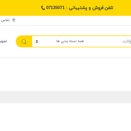
تلفن فروش و پشتیبانی : 07135071
تماس ب
تجهی