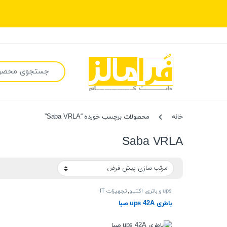
جستجو برای:
خانه
محصولات برچسب خورده “Saba VRLA”
Saba VRLA
ups و باتری
,
اکتیو
,
تجهیزات IT
باطری ups 42A صبا