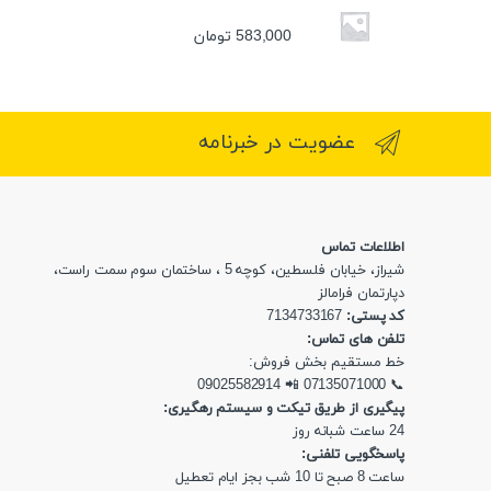
583,000
تومان
عضویت در خبرنامه
اطلاعات تماس
شیراز، خیابان فلسطین، کوچه 5 ، ساختمان سوم سمت راست،
دپارتمان فرامالز
کد پستی:
7134733167
تلفن های تماس:
خط مستقیم بخش فروش:
09025582914
📲
07135071000
📞
پیگیری از طریق تیکت و سیستم رهگیری:
24 ساعت شبانه روز
پاسخگویی تلفنی:
ساعت 8 صبح تا 10 شب بجز ایام تعطیل