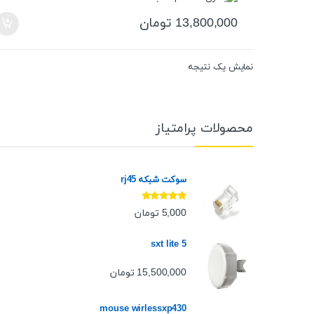
13,800,000
تومان
نمایش یک نتیجه
محصولات پرامتیاز
سوکت شبکه rj45
نمره
5.00
از
5,000
تومان
5
sxt lite 5
15,500,000
تومان
mouse wirlessxp430