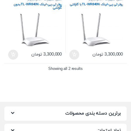
روتر تی پی-لینک TL-WR840N با گارانتی
روتر تی پی-لینک TL-WR840N بدون
گارانتی
3,300,000
تومان
3,300,000
تومان
Showing all 2 results
برترین دسته بندی محصولات
نماد اعتماد: