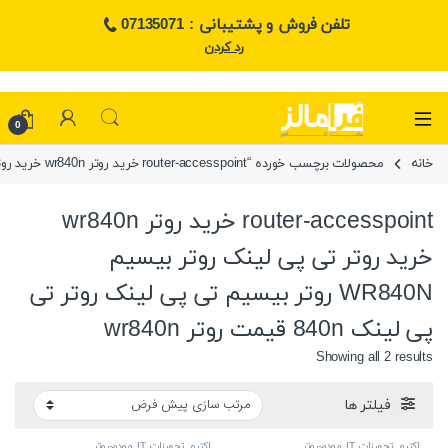
تلفن فروش و پشتیبانی : 07135071
رد کردن
0
خانه
محصولات برچسب خورده “router-accesspoint خرید روتر wr840n خرید روتر تی پی لینک روتر بیسیم WR840N روتر بیسیم تی پی لینک روتر تی پی لینک 840n قیمت روتر wr840n”
router-accesspoint خرید روتر wr840n
خرید روتر تی پی لینک روتر بیسیم
WR840N روتر بیسیم تی پی لینک روتر تی
پی لینک 840n قیمت روتر wr840n
Showing all 2 results
فیلتر ها
اکتیو
,
تجهیزات IT
,
مودم-روتر
اکتیو
,
تجهیزات IT
,
مودم-روتر