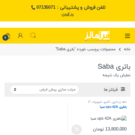
تلفن فروش و پشتیبانی : 07135071
رد کردن
0
خانه
محصولات برچسب خورده “باتری Saba”
باتری Saba
نمایش یک نتیجه
فیلتر ها
ups و باتری
,
اکتیو
,
تجهیزات IT
باطری ups 42A صبا
13,800,000
تومان