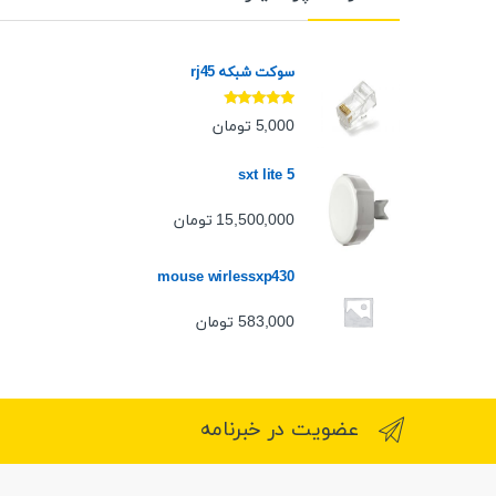
سوکت شبکه rj45
نمره
5.00
از
5,000
تومان
5
sxt lite 5
15,500,000
تومان
mouse wirlessxp430
583,000
تومان
عضویت در خبرنامه