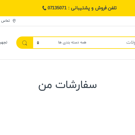
تلفن فروش و پشتیبانی : 07135071
تماس ب
تجهی
سفارشات من